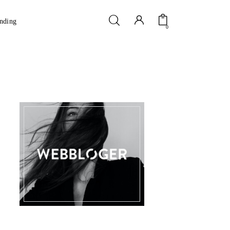
nding
0