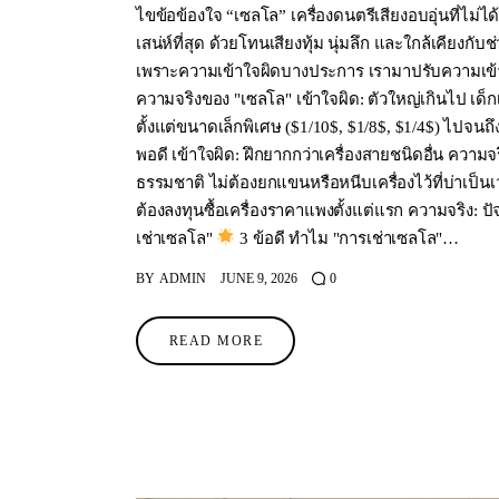
ไขข้อข้องใจ “เซลโล” เครื่องดนตรีเสียงอบอุ่นที่ไม่ได้เ
เสน่ห์ที่สุด ด้วยโทนเสียงทุ้ม นุ่มลึก และใกล้เคียงกับ
เพราะความเข้าใจผิดบางประการ เรามาปรับความเข้าใ
ความจริงของ "เซลโล" เข้าใจผิด: ตัวใหญ่เกินไป เด็
ตั้งแต่ขนาดเล็กพิเศษ ($1/10$, $1/8$, $1/4$) ไปจนถ
พอดี เข้าใจผิด: ฝึกยากกว่าเครื่องสายชนิดอื่น ความจริ
ธรรมชาติ ไม่ต้องยกแขนหรือหนีบเครื่องไว้ที่บ่าเป็นเ
ต้องลงทุนซื้อเครื่องราคาแพงตั้งแต่แรก ความจริง: ป
เช่าเซลโล"
3 ข้อดี ทำไม "การเช่าเซลโล"…
BY
ADMIN
JUNE 9, 2026
0
READ MORE