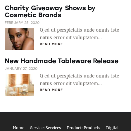
Charity Giveaway Shows by
Cosmetic Brands
FEBRUARY 25, 2020
Q ed ut perspiciatis unde omnis iste
natus error sit voluptatem…
READ MORE
New Handmade Tableware Release
JANUARY 27, 2020
Q ed ut perspiciatis unde omnis iste
natus error sit voluptatem…
READ MORE
Home
Services
Services
Products
Products
Digital