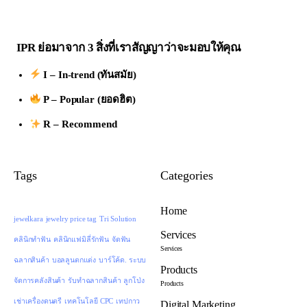
IPR ย่อมาจาก 3 สิ่งที่เราสัญญาว่าจะมอบให้คุณ
I – In-trend (ทันสมัย)
P – Popular (ยอดฮิต)
R – Recommend
Tags
Categories
Home
jewelkara
jewelry price tag
Tri Solution
Services
คลินิกทำฟัน
คลินิกแฟมิลี่รักฟัน
จัดฟัน
Services
ฉลากสินค้า
บอลลูนตกแต่ง
บาร์โค้ด. ระบบ
Products
จัดการคลังสินค้า
รับทำฉลากสินค้า
ลูกโป่ง
Products
เช่าเครื่องดนตรี
เทคโนโลยี CPC
เทปกาว
Digital Marketing